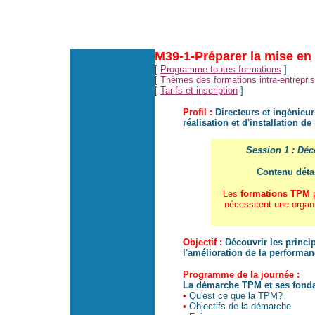
M39-1-Préparer la mise en
[
Programme toutes formations
]
[
Thèmes des formations intra-entrepri
[
Tarifs et inscription
]
Profil :
Directeurs et ingénieu
réalisation et d'installation 
Session 1 : Déc
Contenu détai
Les
formations TPM
p
nécessitent une organ
Objectif :
Découvrir les princi
l'amélioration de la performa
Programme de la journée :
La démarche TPM et ses fon
•
Qu'est ce que la TPM?
•
Objectifs de la démarche